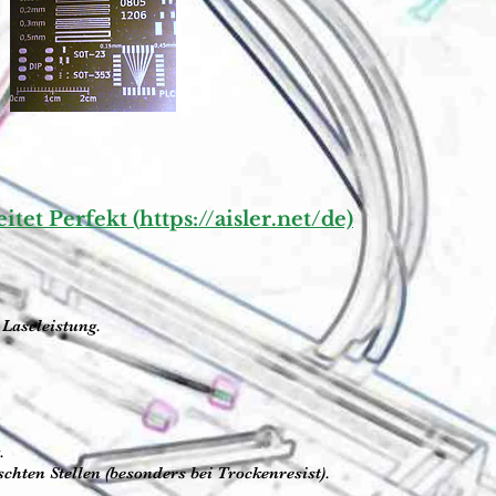
itet Perfekt (
https://aisler.net/de)
Laseleistung.
.
hten Stellen (besonders bei Trockenresist).