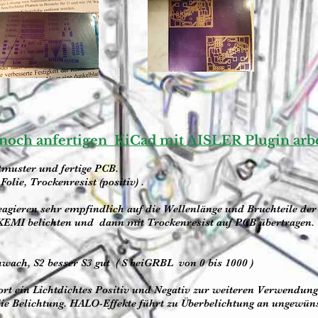
r noch anfertigen KiCad mit AISLER Plugin arbe
tmuster und fertige PCB.
lie, Trockenresist (positiv) .
gieren sehr empfindlich auf die Wellenlänge und Bruchteile der 
KEMI belichten und dann mit Trockenresist auf PCB übertragen.
ach, S2 besser S3 gut ( S beiGRBL von 0 bis 1000 )
rt ein Lichtdichtes Positiv und Negativ zur weiteren Verwendung
ie Belichtung. HALO-Effekte führt zu Überbelichtung an ungewünsc