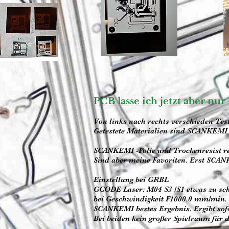
PCB lasse ich jetzt aber nu
Von links nach rechts verschieden Tes
Getestete Materialien sind SCANKEMI Fo
SCANKEMI -Folie und Trockenresist rea
Sind aber meine Favoriten. Erst SCAN
Einstellung bei GRBL
GCODE Laser: M04 S3 /S1 etwas zu schw
bei Geschwindigkeit F1000.0 mm/min.
SCANKEMI bestes Ergebnis. Ergibt sofo
Bei beiden kein großer Spielraum für d