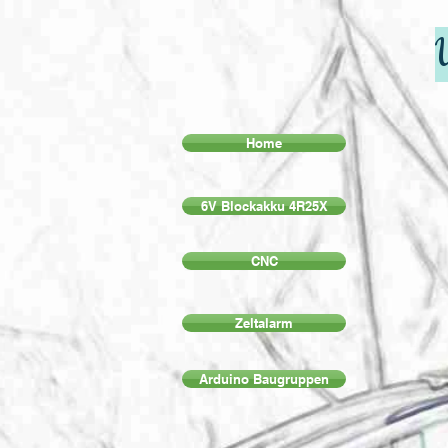
Home
6V Blockakku 4R25X
CNC
Zeltalarm
Arduino Baugruppen