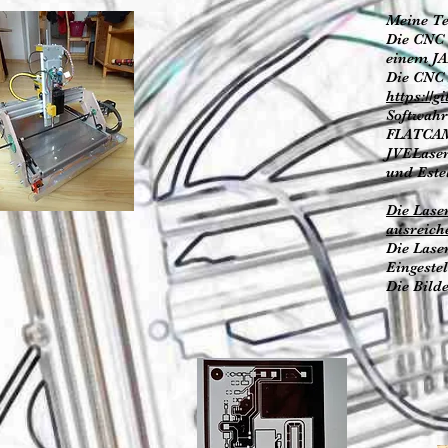
Meine Te
Die CNC 
einem JA
Die CNC 
https://
Softwahr
FLATC
JVELase
und Est
Die Laser
ausreich
Die Lase
Eingeste
Die Bild