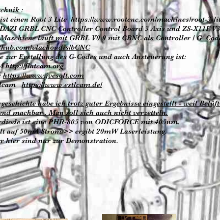
chnik :
ist einen Root 3 Lite
https://www.rootcnc.com/machines/root-3-lit
DAZI GRBL CNC Controller Control Board 3 Axis und ZS-X11F V3 
Maschiene läuft mit GRBL V0.9 mit CBNC als Controller / G_Cod
github.com/vlachoudis/bCNC
e zur Erstellung des G-Codes und auch Ansteuerung ist:
AM
http://flatcam.org
r
https://www.jvesoft.com
elcam
https://www.estlcam.de/
geschichte habe ich trotz guter Ergebnisse eingestellt - weil Belüf
end machbar . Man soll sich auch nicht verzetteln.
rdiode ist eine PHR-805 von ODICFORCE mit 405nm.
llt auf 50mA Strom >> ergibt 20mW Laserleistung.
er hier sind nur zur Demonstration.