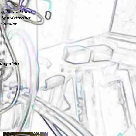
e/,
bestückt mit
Spindeltreiber.
e Sender
tung nicht